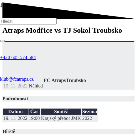
Atraps Modřice vs TJ Sokol Troubsko
+420 605 574 584
klub@fcatraps.cz
FC Atraps
Troubsko
19. 11. 2022
Náhled
Podrobnosti
Datum
Čas
Soutěž
Sezóna
19. 11. 2022
19:00
Krajský přebor JMK
2022
Hřiště