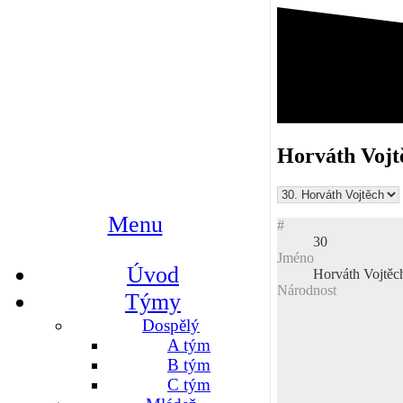
Horváth Vojt
Menu
#
30
Jméno
Úvod
Horváth Vojtěc
Národnost
Týmy
Dospělý
A tým
B tým
C tým