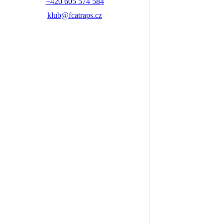
+420 605 574 584
klub@fcatraps.cz