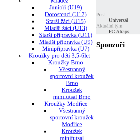
Mládež
Junioři (U19)
Dorostenci (U17)
Post
Univerzál
Starší žáci (U15)
Aktuální tým
Mladší žáci (U13)
FC Atraps
Starší přípravka (U11)
Mladší přípravka (U9)
Sponzoři
Minipřípravka (U7)
Kroužky pro děti 3,5-6let
Kroužky Brno
Všestranný
sportovní kroužek
Brno
Kroužek
minifutsal Brno
Kroužky Modřice
Všestranný
sportovní kroužek
Modřice
Kroužek
minifutsal