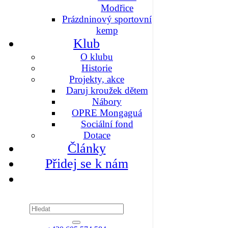
Modřice
Prázdninový sportovní
kemp
Klub
O klubu
Historie
Projekty, akce
Daruj kroužek dětem
Nábory
OPRE Mongaguá
Sociální fond
Dotace
Články
Přidej se k nám