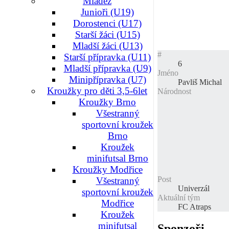
Mládež
Junioři (U19)
Dorostenci (U17)
Starší žáci (U15)
Mladší žáci (U13)
#
Starší přípravka (U11)
6
Mladší přípravka (U9)
Jméno
Minipřípravka (U7)
Pavliš Michal
Kroužky pro děti 3,5-6let
Národnost
Kroužky Brno
Všestranný
sportovní kroužek
Brno
Kroužek
minifutsal Brno
Kroužky Modřice
Post
Všestranný
Univerzál
sportovní kroužek
Aktuální tým
Modřice
FC Atraps
Kroužek
minifutsal
Sponzoři