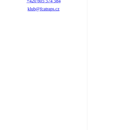
+420 605 574 584
klub@fcatraps.cz