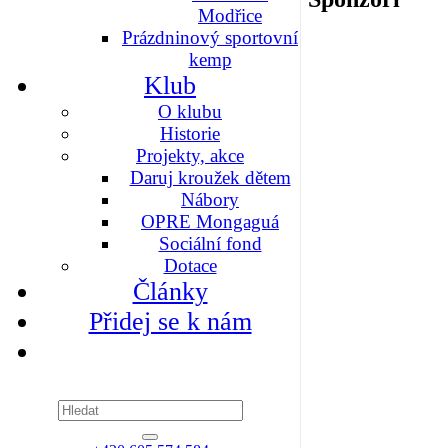
Modřice
Prázdninový sportovní
kemp
Klub
O klubu
Historie
Projekty, akce
Daruj kroužek dětem
Nábory
OPRE Mongaguá
Sociální fond
Dotace
Články
Přidej se k nám