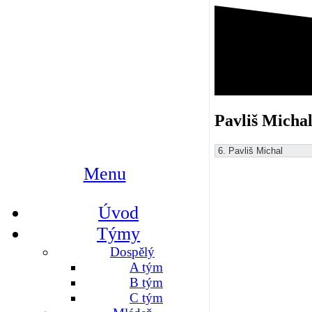
Pavliš Micha
Menu
Úvod
Týmy
Dospělý
A tým
B tým
C tým